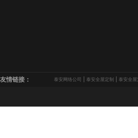
|
|
友情链接：
泰安网络公司
泰安全屋定制
泰安全屋