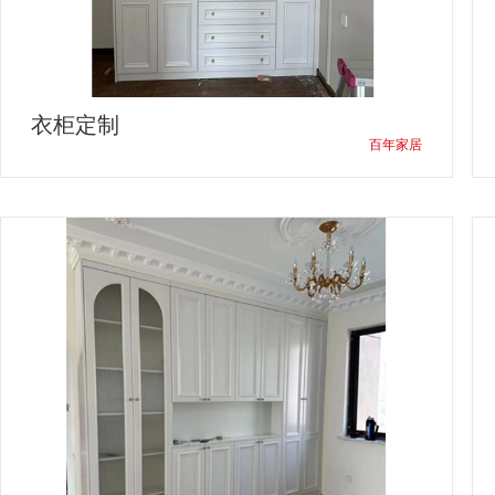
衣柜定制
百年家居