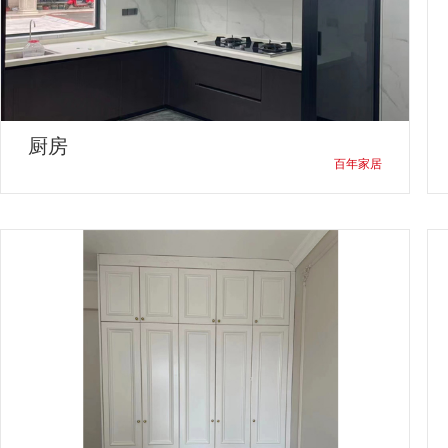
厨房
百年家居