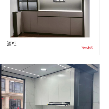
酒柜
百年家居